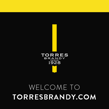
Pasar
al
contenido
principal
WELCOME TO
TORRESBRANDY.COM