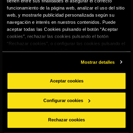
tienen entre sus finalidades el asegurar el correcto
Select your region to continue:
funcionamiento de la página web, analizar el uso del sitio
web, y mostrarle publicidad personalizada según su
navegación e interés en nuestros contenidos. Puede
UNITED STATES
aceptar todas las Cookies pulsando el botón “Aceptar
cookies”, rechazar las cookies pulsando el botón
“Rechazar cookies”, o configurar las cookies pulsando el
OTHER
botón “Configurar cookies”. Para más información
acceda a nuestra
Política de Cookies
.
Mostrar detalles
Aceptar cookies
BEBE CON MODERACIÓN
Denuncias
Aviso legal
Política de
Política de
Configurar cookies
privacidad
cookies
©2026 Miguel Torres S.A. Todos los derechos reservados.
Rechazar cookies