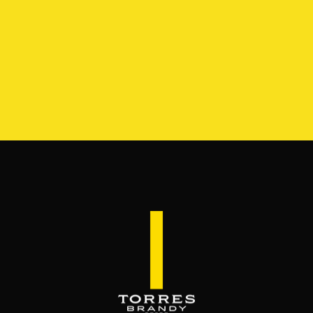
SERVES & MIXES
é se mezcla el brandy. Servido como bebida c
Disfrútalo, luego ámalo.