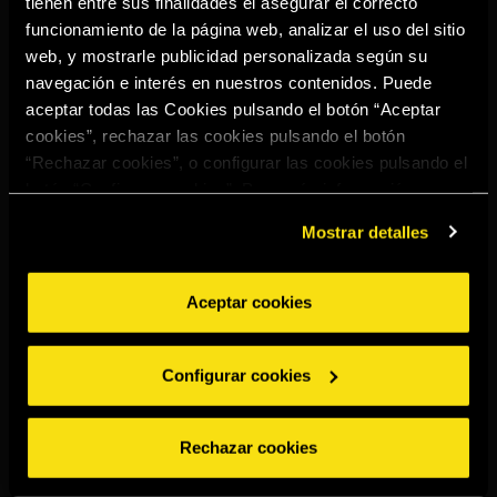
tienen entre sus finalidades el asegurar el correcto
Select your region to continue:
funcionamiento de la página web, analizar el uso del sitio
web, y mostrarle publicidad personalizada según su
navegación e interés en nuestros contenidos. Puede
UNITED STATES
aceptar todas las Cookies pulsando el botón “Aceptar
cookies”, rechazar las cookies pulsando el botón
“Rechazar cookies”, o configurar las cookies pulsando el
OTHER
botón “Configurar cookies”. Para más información
acceda a nuestra
Política de Cookies
.
Mostrar detalles
Aceptar cookies
BEBE CON MODERACIÓN
Denuncias
Aviso legal
Política de
Política de
Configurar cookies
privacidad
cookies
©2026 Miguel Torres S.A. Todos los derechos reservados.
Rechazar cookies