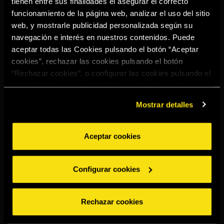
tienen entre sus finalidades el asegurar el correcto
Select your region to continue:
funcionamiento de la página web, analizar el uso del sitio
web, y mostrarle publicidad personalizada según su
navegación e interés en nuestros contenidos. Puede
UNITED STATES
aceptar todas las Cookies pulsando el botón “Aceptar
cookies”, rechazar las cookies pulsando el botón
“Rechazar cookies”, o configurar las cookies pulsando el
OTHER
botón “Configurar cookies”. Para más información
acceda a nuestra
Política de Cookies
.
Mostrar detalles
Aceptar cookies
BEBE CON MODERACIÓN
Denuncias
Aviso legal
Política de
Política de
Configurar cookies
privacidad
cookies
©2026 Miguel Torres S.A. Todos los derechos reservados.
Rechazar cookies