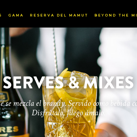
S
GAMA
RESERVA DEL MAMUT
BEYOND THE M
SERVES & MIXES
é se mezcla el brandy. Servido como bebida c
Disfrútalo, luego ámalo.