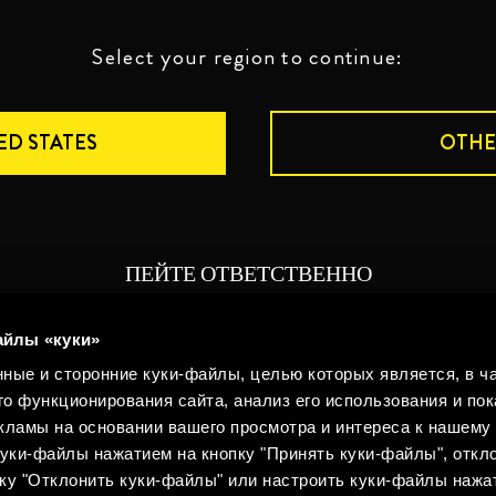
Select your region to continue:
ED STATES
OTHE
ПЕЙТЕ ОТВЕТСТВЕННО
Юридическая информация
Конфиденциальность
Полит
айлы «куки»
©2026 Miguel Torres S.A. Все права защищены.
ные и сторонние куки-файлы, целью которых является, в ча
Политика использования cookies
Конфиденц
о функционирования сайта, анализ его использования и пок
ламы на основании вашего просмотра и интереса к нашему 
уки-файлы нажатием на кнопку "Принять куки-файлы", откло
ку "Отклонить куки-файлы" или настроить куки-файлы нажа