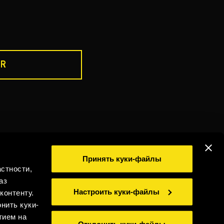
R
ПЕЙТЕ ОТВЕТСТВЕННО
ика использования cookies
Принять куки-файлы
стности,
иальность
Юридическая информация
Whistleblowing
аз
©2026 Miguel Torres S.A. Все права защищены.
Настроить куки-файлы
контенту.
нить куки-
тием на