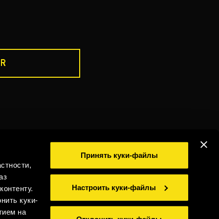
R
ПЕЙТЕ ОТВЕТСТВЕННО
ика использования cookies
Принять куки-файлы
стности,
иальность
Юридическая информация
Whistleblowing
аз
©2026 Miguel Torres S.A. Все права защищены.
Настроить куки-файлы
контенту.
нить куки-
тием на