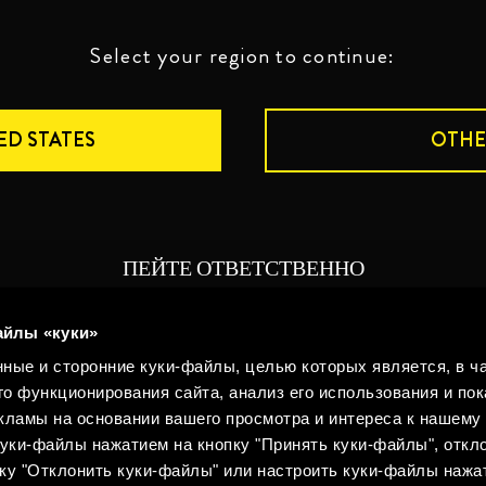
Select your region to continue:
ED STATES
OTHE
ПЕЙТЕ ОТВЕТСТВЕННО
Юридическая информация
Конфиденциальность
Полит
айлы «куки»
©2026 Miguel Torres S.A. Все права защищены.
ные и сторонние куки-файлы, целью которых является, в ча
Политика использования cookies
Конфиденц
о функционирования сайта, анализ его использования и пок
ламы на основании вашего просмотра и интереса к нашему 
уки-файлы нажатием на кнопку "Принять куки-файлы", откло
ку "Отклонить куки-файлы" или настроить куки-файлы нажа