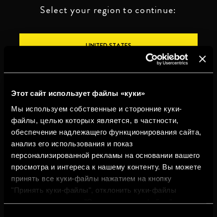
Select your region to continue:
UNITED STATES
OTHER
Этот сайт использует файлы «куки»
Мы используем собственные и сторонние куки-
файлы, целью которых является, в частности,
обеспечение надлежащего функционирования сайта,
ПЕЙТЕ ОТВЕТСТВЕННО
анализ его использования и показ
персонализированной рекламы на основании вашего
Whistleblowing
Юридическая
Конфиденциальность
Политика
просмотра и интереса к нашему контенту. Вы можете
информация
использования
cookies
принять все куки-файлы нажатием на кнопку
"Принять куки-файлы", отклонить куки-файлы
©2026 Miguel Torres S.A. Все права защищены.
нажатием на кнопку "Отклонить куки-файлы" или
настроить куки-файлы нажатием на кнопку