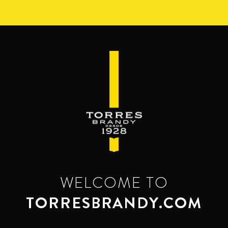
Перейти
к
основному
содержанию
WELCOME TO
TORRESBRANDY.COM