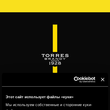
Перейти
к
основному
содержанию
WELCOME TO
TORRESBRANDY.COM
Этот сайт использует файлы «куки»
Мы используем собственные и сторонние куки-