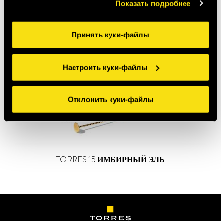
Показать подробнее
"Настроить куки-файлы". Для получения более
подробной информации ознакомьтесь с нашими
Правилами применения куки-файлов
.
Принять куки-файлы
Настроить куки-файлы
Отклонить куки-файлы
TORRES 15
ИМБИРНЫЙ ЭЛЬ