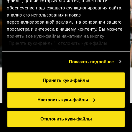
файлы, целью которых является, в частности,
обеспечение надлежащего функционирования сайта,
анализ его использования и показ
персонализированной рекламы на основании вашего
просмотра и интереса к нашему контенту. Вы можете
принять все куки-файлы нажатием на кнопку
"Принять куки-файлы", отклонить куки-файлы
нажатием на кнопку "Отклонить куки-файлы" или
настроить куки-файлы нажатием на кнопку
Показать подробнее
"Настроить куки-файлы". Для получения более
подробной информации ознакомьтесь с нашими
Правилами применения куки-файлов
.
Принять куки-файлы
Настроить куки-файлы
Отклонить куки-файлы