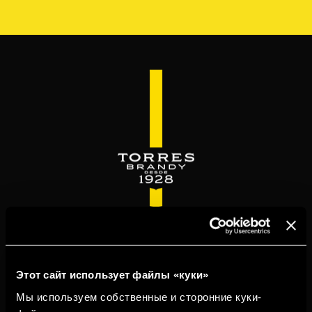
Перейти
к
основному
содержанию
WELCOME TO
TORRESBRANDY.COM
Этот сайт использует файлы «куки»
Мы используем собственные и сторонние куки-