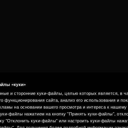
айлы «куки»
ные и сторонние куки-файлы, целью которых является, в ча
о функционирования сайта, анализ его использования и пок
ламы на основании вашего просмотра и интереса к нашему 
уки-файлы нажатием на кнопку "Принять куки-файлы", откло
ку "Отклонить куки-файлы" или настроить куки-файлы нажа
-файлы". Для получения более подробной информации ознак