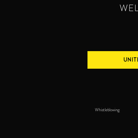
WE
UNIT
Whistleblowing