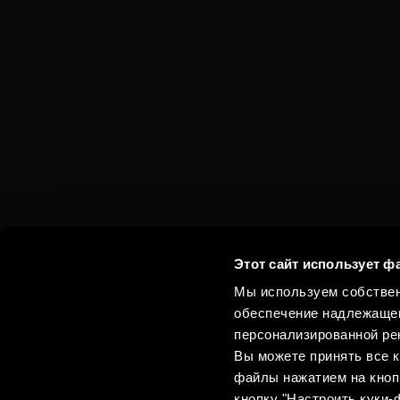
JAIME I
В ЧИСТОМ ВИДЕ
Этот сайт использует ф
Мы используем собствен
обеспечение надлежащег
персонализированной рек
Вы можете принять все к
файлы нажатием на кноп
кнопку "Настроить куки