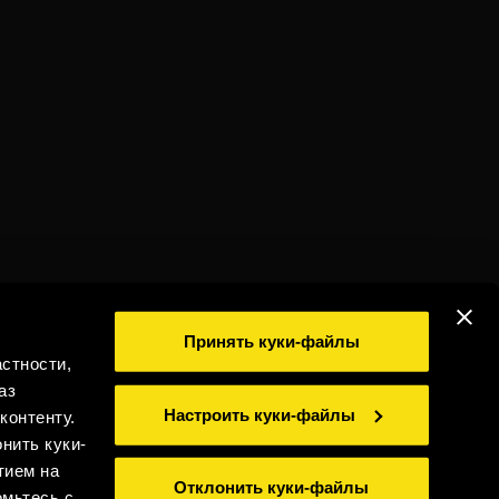
Принять куки-файлы
стности,
аз
Настроить куки-файлы
контенту.
ПЕЙТЕ ОТВЕТСТВЕННО
нить куки-
тием на
Отклонить куки-файлы
омьтесь с