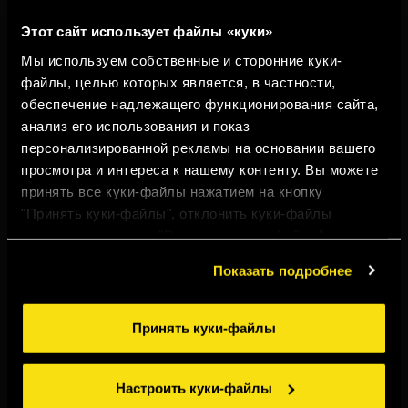
Этот сайт использует файлы «куки»
Мы используем собственные и сторонние куки-
файлы, целью которых является, в частности,
обеспечение надлежащего функционирования сайта,
анализ его использования и показ
персонализированной рекламы на основании вашего
просмотра и интереса к нашему контенту. Вы можете
принять все куки-файлы нажатием на кнопку
"Принять куки-файлы", отклонить куки-файлы
нажатием на кнопку "Отклонить куки-файлы" или
настроить куки-файлы нажатием на кнопку
Показать подробнее
"Настроить куки-файлы". Для получения более
подробной информации ознакомьтесь с нашими
Правилами применения куки-файлов
.
Принять куки-файлы
TORRES 10
С КОЛОЙ
Настроить куки-файлы