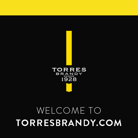
Перейти
к
основному
содержанию
WELCOME TO
TORRESBRANDY.COM