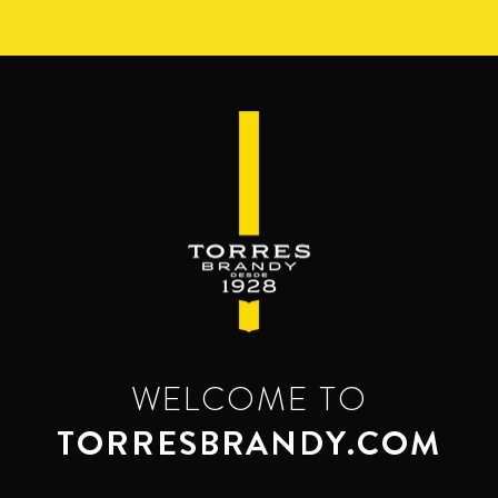
Skip
to
main
content
WELCOME TO
TORRESBRANDY.COM