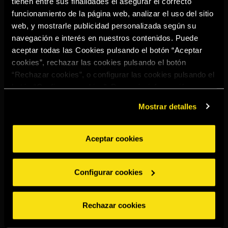
tienen entre sus finalidades el asegurar el correcto
Select your region to continue:
funcionamiento de la página web, analizar el uso del sitio
web, y mostrarle publicidad personalizada según su
navegación e interés en nuestros contenidos. Puede
UNITED STATES
aceptar todas las Cookies pulsando el botón “Aceptar
cookies”, rechazar las cookies pulsando el botón
“Rechazar cookies”, o configurar las cookies pulsando el
OTHER
botón “Configurar cookies”. Para más información
acceda a nuestra
Política de Cookies
.
Mostrar detalles
Aceptar cookies
BEBE CON MODERACIÓN
Denuncias
Aviso legal
Politica de
Política de
Configurar cookies
privacidad
cookies
©2026 Miguel Torres S.A. All rights reserved.
Rechazar cookies