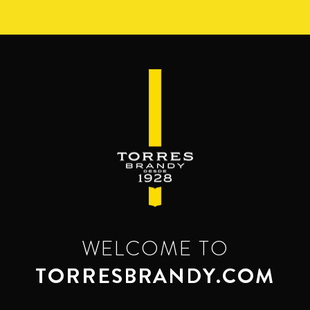
Skip
to
main
content
WELCOME TO
TORRESBRANDY.COM