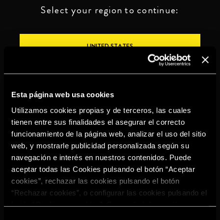
Select your region to continue:
UNITED STATES
OTHER
Esta página web usa cookies
Utilizamos cookies propias y de terceros, las cuales
tienen entre sus finalidades el asegurar el correcto
funcionamiento de la página web, analizar el uso del sitio
BEBE CON MODERACIÓN
web, y mostrarle publicidad personalizada según su
navegación e interés en nuestros contenidos. Puede
Denuncias
Aviso legal
Politica de
Política de
aceptar todas las Cookies pulsando el botón “Aceptar
privacidad
cookies
cookies”, rechazar las cookies pulsando el botón
©2026 Miguel Torres S.A. All rights reserved.
“Rechazar cookies”, o configurar las cookies pulsando el
botón “Configurar cookies”. Para más información
acceda a nuestra
Política de Cookies
.