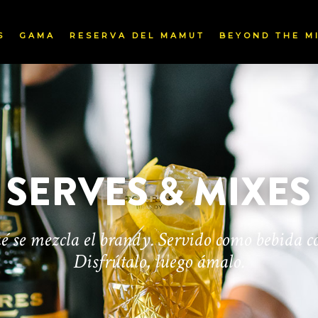
S
GAMA
RESERVA DEL MAMUT
BEYOND THE M
SERVES & MIXES
é se mezcla el brandy. Servido como bebida c
Disfrútalo, luego ámalo.