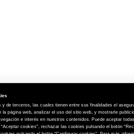
ies
 y de terceros, las cuales tienen entre sus finalidades el asegura
 la página web, analizar el uso del sitio web, y mostrarle publici
vegación e interés en nuestros contenidos. Puede aceptar todas
 “Aceptar cookies”, rechazar las cookies pulsando el botón “Re
 cookies pulsando el botón “Configurar cookies”. Para más infor