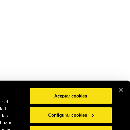
Aceptar cookies
r el
dad
BEBE CON MODERACIÓN
Configurar cookies
 las
chazar
mación