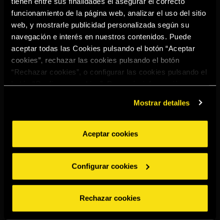
tienen entre sus finalidades el asegurar el correcto
Select your region to continue:
funcionamiento de la página web, analizar el uso del sitio
web, y mostrarle publicidad personalizada según su
navegación e interés en nuestros contenidos. Puede
UNITED STATES
aceptar todas las Cookies pulsando el botón “Aceptar
cookies”, rechazar las cookies pulsando el botón
“Rechazar cookies”, o configurar las cookies pulsando el
OTHER
botón “Configurar cookies”. Para más información
acceda a nuestra
Política de Cookies
.
Mostrar detalles
Aceptar cookies
BEBE CON MODERACIÓN
Denuncias
Aviso legal
Politica de
Política de
Configurar cookies
privacidad
cookies
©2026 Miguel Torres S.A. All rights reserved.
Rechazar cookies