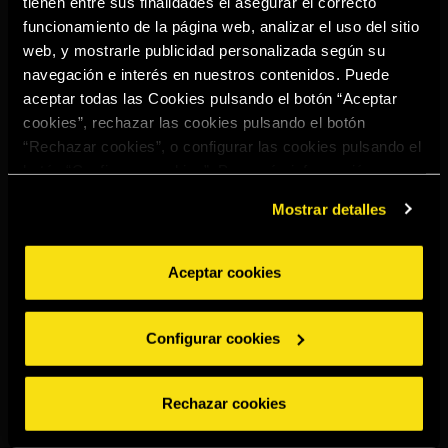
tienen entre sus finalidades el asegurar el correcto
Select your region to continue:
funcionamiento de la página web, analizar el uso del sitio
web, y mostrarle publicidad personalizada según su
navegación e interés en nuestros contenidos. Puede
UNITED STATES
aceptar todas las Cookies pulsando el botón “Aceptar
cookies”, rechazar las cookies pulsando el botón
“Rechazar cookies”, o configurar las cookies pulsando el
OTHER
botón “Configurar cookies”. Para más información
acceda a nuestra
Política de Cookies
.
Mostrar detalles
Aceptar cookies
BEBE CON MODERACIÓN
Denuncias
Aviso legal
Politica de
Política de
Configurar cookies
privacidad
cookies
©2026 Miguel Torres S.A. All rights reserved.
Rechazar cookies