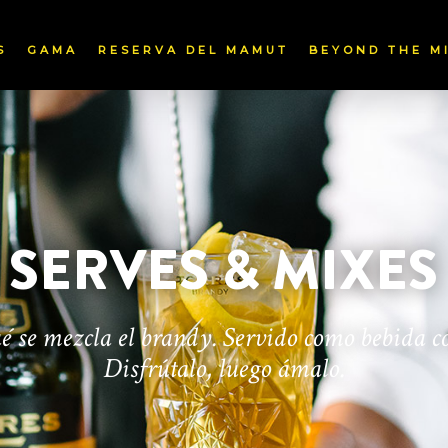
S
GAMA
RESERVA DEL MAMUT
BEYOND THE M
SERVES & MIXES
é se mezcla el brandy. Servido como bebida c
Disfrútalo, luego ámalo.