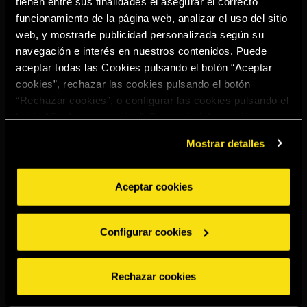
tienen entre sus finalidades el asegurar el correcto
Select your region to continue:
funcionamiento de la página web, analizar el uso del sitio
web, y mostrarle publicidad personalizada según su
navegación e interés en nuestros contenidos. Puede
UNITED STATES
aceptar todas las Cookies pulsando el botón “Aceptar
cookies”, rechazar las cookies pulsando el botón
“Rechazar cookies”, o configurar las cookies pulsando el
OTHER
botón “Configurar cookies”. Para más información
acceda a nuestra
Política de Cookies
.
Mostrar detalles
Aceptar cookies
BEBE CON MODERACIÓN
Denuncias
Aviso legal
Politica de
Política de
Configurar cookies
privacidad
cookies
©2026 Miguel Torres S.A. All rights reserved.
Rechazar cookies