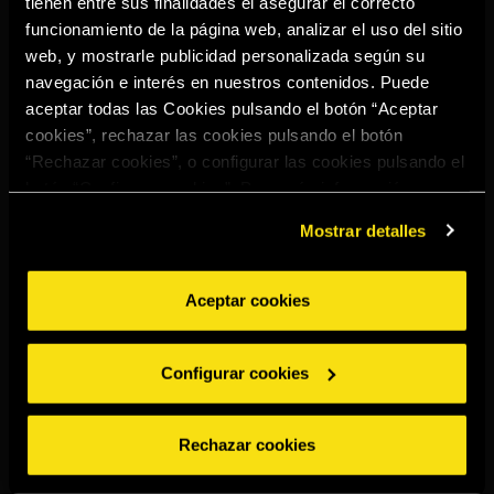
tienen entre sus finalidades el asegurar el correcto
Select your region to continue:
funcionamiento de la página web, analizar el uso del sitio
web, y mostrarle publicidad personalizada según su
navegación e interés en nuestros contenidos. Puede
UNITED STATES
aceptar todas las Cookies pulsando el botón “Aceptar
cookies”, rechazar las cookies pulsando el botón
“Rechazar cookies”, o configurar las cookies pulsando el
OTHER
botón “Configurar cookies”. Para más información
acceda a nuestra
Política de Cookies
.
Mostrar detalles
Aceptar cookies
BEBE CON MODERACIÓN
Denuncias
Aviso legal
Politica de
Política de
Configurar cookies
privacidad
cookies
©2026 Miguel Torres S.A. All rights reserved.
Rechazar cookies