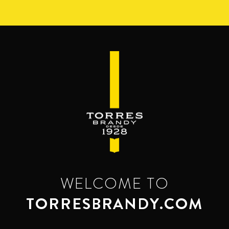
Skip
to
main
content
WELCOME TO
TORRESBRANDY.COM