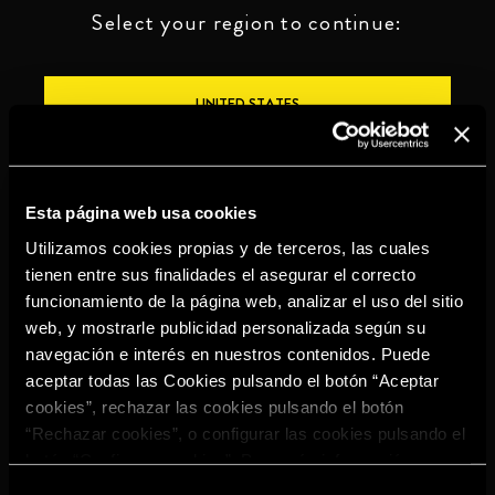
Select your region to continue:
UNITED STATES
OTHER
Esta página web usa cookies
Utilizamos cookies propias y de terceros, las cuales
tienen entre sus finalidades el asegurar el correcto
funcionamiento de la página web, analizar el uso del sitio
BEBE CON MODERACIÓN
web, y mostrarle publicidad personalizada según su
navegación e interés en nuestros contenidos. Puede
Denuncias
Aviso legal
Politica de
Política de
aceptar todas las Cookies pulsando el botón “Aceptar
privacidad
cookies
cookies”, rechazar las cookies pulsando el botón
©2026 Miguel Torres S.A. All rights reserved.
“Rechazar cookies”, o configurar las cookies pulsando el
botón “Configurar cookies”. Para más información
acceda a nuestra
Política de Cookies
.