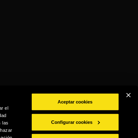
Aceptar cookies
r el
dad
BEBE CON MODERACIÓN
Configurar cookies
 las
chazar
mación