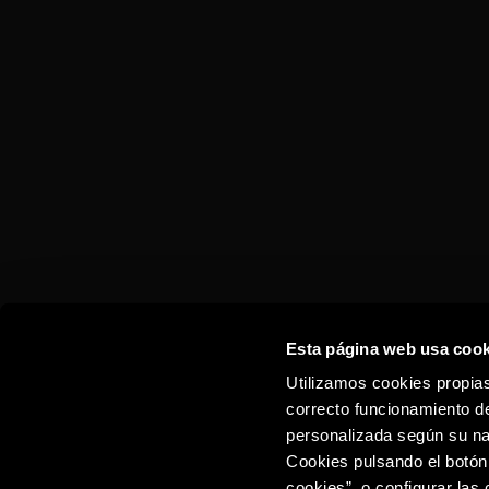
TORRES SPICED
LEMON
Esta página web usa cook
Utilizamos cookies propias
correcto funcionamiento de
personalizada según su na
Cookies pulsando el botón
cookies”, o configurar las