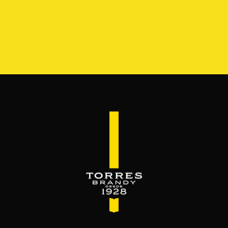
S
GAMA
RESERVA DEL MAMUT
BEYOND THE M
SERVES & MIXES
é se mezcla el brandy. Servido como bebida c
Disfrútalo, luego ámalo.