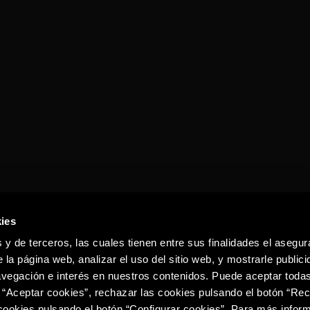
ies
 y de terceros, las cuales tienen entre sus finalidades el asegura
 la página web, analizar el uso del sitio web, y mostrarle publici
vegación e interés en nuestros contenidos. Puede aceptar todas
 “Aceptar cookies”, rechazar las cookies pulsando el botón “Re
 cookies pulsando el botón “Configurar cookies”. Para más infor