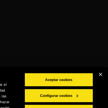
Aceptar cookies
r el
dad
BEBE CON MODERACIÓN
Configurar cookies
 las
chazar
mación