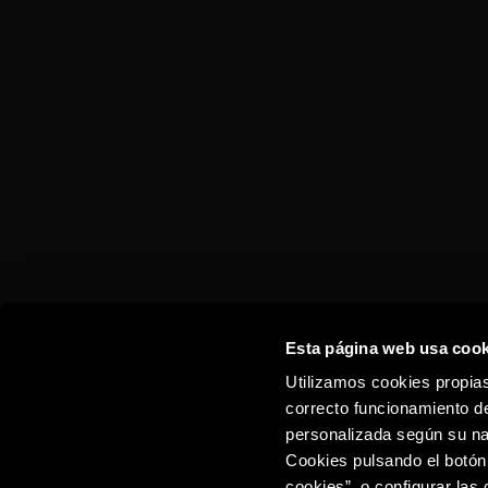
TORRES 10 DOUBLE BARREL
ON THE ROCKS
Esta página web usa cook
Utilizamos cookies propias
correcto funcionamiento de
personalizada según su na
Cookies pulsando el botón
cookies”, o configurar las