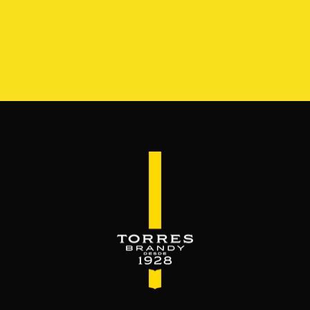
S
GAMA
RESERVA DEL MAMUT
BEYOND THE M
SERVES & MIXES
é se mezcla el brandy. Servido como bebida c
Disfrútalo, luego ámalo.