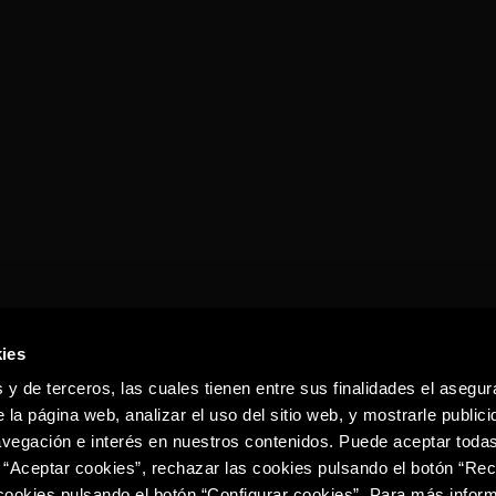
ies
 y de terceros, las cuales tienen entre sus finalidades el asegura
 la página web, analizar el uso del sitio web, y mostrarle publici
vegación e interés en nuestros contenidos. Puede aceptar todas
 “Aceptar cookies”, rechazar las cookies pulsando el botón “Re
 cookies pulsando el botón “Configurar cookies”. Para más infor