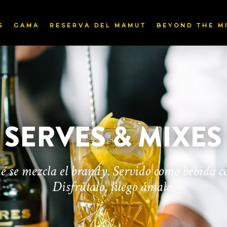
S
GAMA
RESERVA DEL MAMUT
BEYOND THE M
SERVES & MIXES
é se mezcla el brandy. Servido como bebida c
Disfrútalo, luego ámalo.