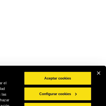
Aceptar cookies
r el
dad
BEBE CON MODERACIÓN
Configurar cookies
 las
chazar
mación