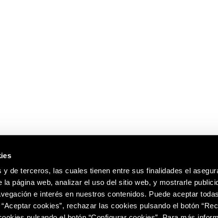
ies
 y de terceros, las cuales tienen entre sus finalidades el asegura
 la página web, analizar el uso del sitio web, y mostrarle publici
vegación e interés en nuestros contenidos. Puede aceptar todas
 “Aceptar cookies”, rechazar las cookies pulsando el botón “Re
 cookies pulsando el botón “Configurar cookies”. Para más infor