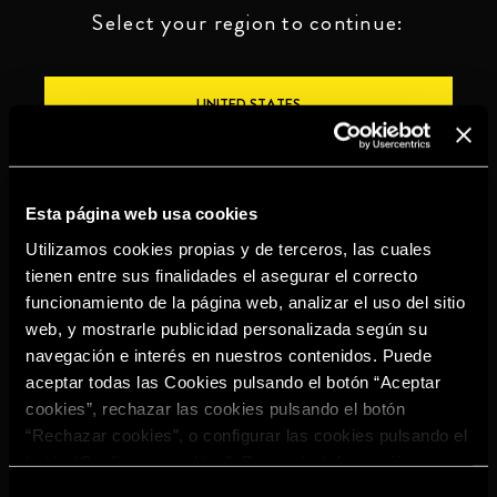
Select your region to continue:
UNITED STATES
OTHER
Esta página web usa cookies
Utilizamos cookies propias y de terceros, las cuales
tienen entre sus finalidades el asegurar el correcto
funcionamiento de la página web, analizar el uso del sitio
BEBE CON MODERACIÓN
web, y mostrarle publicidad personalizada según su
navegación e interés en nuestros contenidos. Puede
Denuncias
Aviso legal
Politica de
Política de
aceptar todas las Cookies pulsando el botón “Aceptar
privacidad
cookies
cookies”, rechazar las cookies pulsando el botón
©2026 Miguel Torres S.A. All rights reserved.
“Rechazar cookies”, o configurar las cookies pulsando el
botón “Configurar cookies”. Para más información
acceda a nuestra
Política de Cookies
.