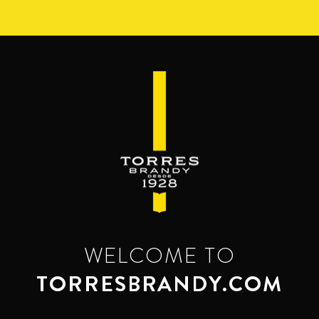
Skip
to
main
content
WELCOME TO
TORRESBRANDY.COM