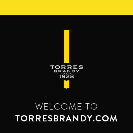
Skip
to
main
content
WELCOME TO
TORRESBRANDY.COM