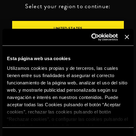
Select your region to continue:
UNITED STATES
OTHER
Esta página web usa cookies
Utilizamos cookies propias y de terceros, las cuales
tienen entre sus finalidades el asegurar el correcto
funcionamiento de la página web, analizar el uso del sitio
BEBE CON MODERACIÓN
web, y mostrarle publicidad personalizada según su
navegación e interés en nuestros contenidos. Puede
Denuncias
Aviso legal
Politica de
Política de
aceptar todas las Cookies pulsando el botón “Aceptar
privacidad
cookies
cookies”, rechazar las cookies pulsando el botón
©2026 Miguel Torres S.A. All rights reserved.
“Rechazar cookies”, o configurar las cookies pulsando el
botón “Configurar cookies”. Para más información
acceda a nuestra
Política de Cookies
.