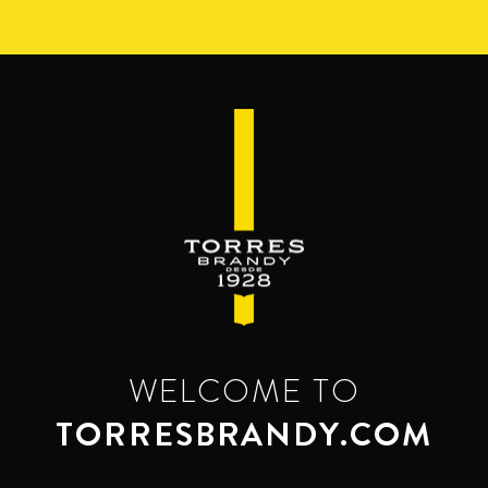
Skip
to
main
content
WELCOME TO
TORRESBRANDY.COM