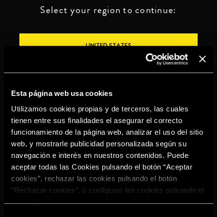
Select your region to continue:
UNITED STATES
OTHER
Esta página web usa cookies
Utilizamos cookies propias y de terceros, las cuales
tienen entre sus finalidades el asegurar el correcto
funcionamiento de la página web, analizar el uso del sitio
BEBE CON MODERACIÓN
web, y mostrarle publicidad personalizada según su
navegación e interés en nuestros contenidos. Puede
Denuncias
Aviso legal
Politica de
Política de
aceptar todas las Cookies pulsando el botón “Aceptar
privacidad
cookies
cookies”, rechazar las cookies pulsando el botón
©2026 Miguel Torres S.A. All rights reserved.
“Rechazar cookies”, o configurar las cookies pulsando el
botón “Configurar cookies”. Para más información
acceda a nuestra
Política de Cookies
.