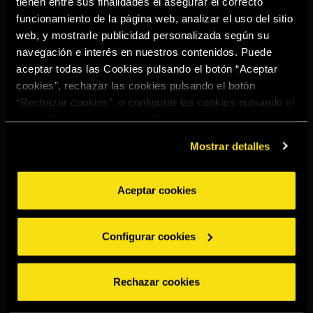
tienen entre sus finalidades el asegurar el correcto
Select your region to continue:
funcionamiento de la página web, analizar el uso del sitio
web, y mostrarle publicidad personalizada según su
navegación e interés en nuestros contenidos. Puede
UNITED STATES
aceptar todas las Cookies pulsando el botón “Aceptar
cookies”, rechazar las cookies pulsando el botón
“Rechazar cookies”, o configurar las cookies pulsando el
OTHER
botón “Configurar cookies”. Para más información
acceda a nuestra
Política de Cookies
.
Mostrar detalles
Aceptar cookies
BEBE CON MODERACIÓN
Denuncias
Aviso legal
Politica de
Política de
Configurar cookies
privacidad
cookies
©2026 Miguel Torres S.A. All rights reserved.
Rechazar cookies