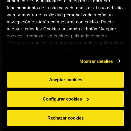
tienen entre sus finalidades el asegurar el correcto
Select your region to continue:
funcionamiento de la página web, analizar el uso del sitio
web, y mostrarle publicidad personalizada según su
navegación e interés en nuestros contenidos. Puede
UNITED STATES
aceptar todas las Cookies pulsando el botón “Aceptar
cookies”, rechazar las cookies pulsando el botón
“Rechazar cookies”, o configurar las cookies pulsando el
OTHER
botón “Configurar cookies”. Para más información
acceda a nuestra
Política de Cookies
.
Mostrar detalles
Aceptar cookies
BEBE CON MODERACIÓN
Denuncias
Aviso legal
Politica de
Política de
Configurar cookies
privacidad
cookies
©2026 Miguel Torres S.A. All rights reserved.
Rechazar cookies