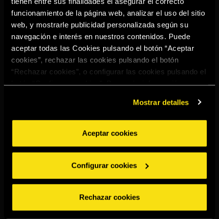
tienen entre sus finalidades el asegurar el correcto
Select your region to continue:
funcionamiento de la página web, analizar el uso del sitio
web, y mostrarle publicidad personalizada según su
navegación e interés en nuestros contenidos. Puede
UNITED STATES
aceptar todas las Cookies pulsando el botón “Aceptar
cookies”, rechazar las cookies pulsando el botón
“Rechazar cookies”, o configurar las cookies pulsando el
OTHER
botón “Configurar cookies”. Para más información
acceda a nuestra
Política de Cookies
.
Mostrar detalles
Aceptar cookies
BEBE CON MODERACIÓN
Denuncias
Aviso legal
Politica de
Política de
Configurar cookies
privacidad
cookies
©2026 Miguel Torres S.A. All rights reserved.
Rechazar cookies