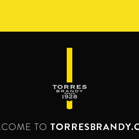
S
GAMA
RESERVA DEL MAMUT
BEYOND THE M
SERVES & MIXES
é se mezcla el brandy. Servido como bebida c
Disfrútalo, luego ámalo.
LCOME TO
TORRESBRANDY.