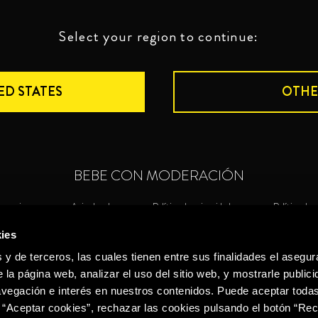
Select your region to continue:
ED STATES
OTHE
BEBE CON MODERACIÓN
nuncias
Aviso legal
Política de privacidad
Política de 
ies
©2026 Miguel Torres S.A. Todos los derechos reservados.
Política de
 y de terceros, las cuales tienen entre sus finalidades el asegura
 la página web, analizar el uso del sitio web, y mostrarle publici
vegación e interés en nuestros contenidos. Puede aceptar todas
 “Aceptar cookies”, rechazar las cookies pulsando el botón “Re