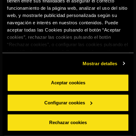
tienen entre sus finalidades el asegurar el correcto
Select your region to continue:
funcionamiento de la página web, analizar el uso del sitio
web, y mostrarle publicidad personalizada según su
navegación e interés en nuestros contenidos. Puede
UNITED STATES
aceptar todas las Cookies pulsando el botón “Aceptar
cookies”, rechazar las cookies pulsando el botón
“Rechazar cookies”, o configurar las cookies pulsando el
OTHER
botón “Configurar cookies”. Para más información
acceda a nuestra
Política de Cookies
.
Mostrar detalles
Aceptar cookies
BEBE CON MODERACIÓN
Denuncias
Aviso legal
Política de
Política de
Configurar cookies
privacidad
cookies
©2026 Miguel Torres S.A. Todos los derechos reservados.
Rechazar cookies