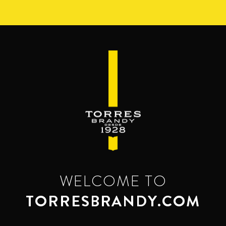
Pasar
al
contenido
principal
WELCOME TO
TORRESBRANDY.COM