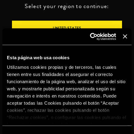
Select your region to continue:
UNITED STATES
OTHER
Esta página web usa cookies
Utilizamos cookies propias y de terceros, las cuales
tienen entre sus finalidades el asegurar el correcto
funcionamiento de la página web, analizar el uso del sitio
BEBE CON MODERACIÓN
web, y mostrarle publicidad personalizada según su
navegación e interés en nuestros contenidos. Puede
Denuncias
Aviso legal
Política de
Política de
aceptar todas las Cookies pulsando el botón “Aceptar
privacidad
cookies
cookies”, rechazar las cookies pulsando el botón
©2026 Miguel Torres S.A. Todos los derechos reservados.
“Rechazar cookies”, o configurar las cookies pulsando el
botón “Configurar cookies”. Para más información
acceda a nuestra
Política de Cookies
.