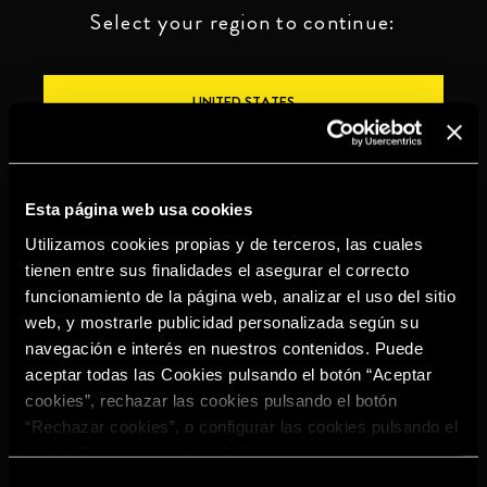
Select your region to continue:
UNITED STATES
OTHER
Esta página web usa cookies
Utilizamos cookies propias y de terceros, las cuales
tienen entre sus finalidades el asegurar el correcto
funcionamiento de la página web, analizar el uso del sitio
BEBE CON MODERACIÓN
web, y mostrarle publicidad personalizada según su
navegación e interés en nuestros contenidos. Puede
Denuncias
Aviso legal
Política de
Política de
aceptar todas las Cookies pulsando el botón “Aceptar
privacidad
cookies
cookies”, rechazar las cookies pulsando el botón
©2026 Miguel Torres S.A. Todos los derechos reservados.
“Rechazar cookies”, o configurar las cookies pulsando el
botón “Configurar cookies”. Para más información
acceda a nuestra
Política de Cookies
.