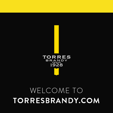
Pasar
al
contenido
principal
WELCOME TO
TORRESBRANDY.COM