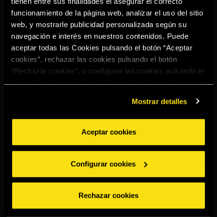
tienen entre sus finalidades el asegurar el correcto
Select your region to continue:
funcionamiento de la página web, analizar el uso del sitio
web, y mostrarle publicidad personalizada según su
navegación e interés en nuestros contenidos. Puede
UNITED STATES
aceptar todas las Cookies pulsando el botón “Aceptar
cookies”, rechazar las cookies pulsando el botón
“Rechazar cookies”, o configurar las cookies pulsando el
OTHER
botón “Configurar cookies”. Para más información
acceda a nuestra
Política de Cookies
.
Mostrar detalles
Aceptar cookies
BEBE CON MODERACIÓN
Denuncias
Aviso legal
Política de
Política de
Configurar cookies
privacidad
cookies
©2026 Miguel Torres S.A. Todos los derechos reservados.
Rechazar cookies