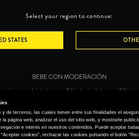
Select your region to continue:
ED STATES
OTHE
BEBE CON MODERACIÓN
nuncias
Aviso legal
Política de privacidad
Política de 
ies
©2026 Miguel Torres S.A. Todos los derechos reservados.
Política de
 y de terceros, las cuales tienen entre sus finalidades el asegura
 la página web, analizar el uso del sitio web, y mostrarle publici
vegación e interés en nuestros contenidos. Puede aceptar todas
 “Aceptar cookies”, rechazar las cookies pulsando el botón “Re