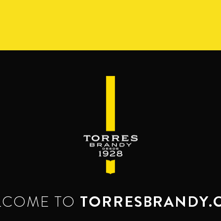
S
GAMA
RESERVA DEL MAMUT
BEYOND THE M
SERVES & MIXES
é se mezcla el brandy. Servido como bebida c
Disfrútalo, luego ámalo.
LCOME TO
TORRESBRANDY.