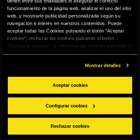
tienen entre sus finalidades el asegurar el correcto
Select your region to continue:
funcionamiento de la página web, analizar el uso del sitio
web, y mostrarle publicidad personalizada según su
navegación e interés en nuestros contenidos. Puede
UNITED STATES
aceptar todas las Cookies pulsando el botón “Aceptar
cookies”, rechazar las cookies pulsando el botón
“Rechazar cookies”, o configurar las cookies pulsando el
OTHER
botón “Configurar cookies”. Para más información
acceda a nuestra
Política de Cookies
.
Mostrar detalles
Aceptar cookies
BEBE CON MODERACIÓN
Denuncias
Aviso legal
Política de
Política de
Configurar cookies
privacidad
cookies
©2026 Miguel Torres S.A. Todos los derechos reservados.
Rechazar cookies