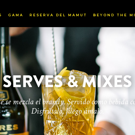
S
GAMA
RESERVA DEL MAMUT
BEYOND THE M
SERVES & MIXES
é se mezcla el brandy. Servido como bebida c
Disfrútalo, luego ámalo.