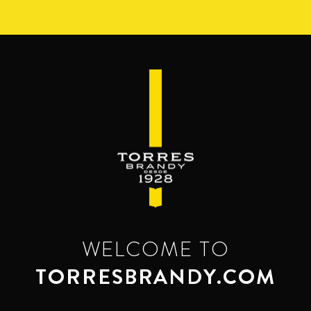
Pasar
al
contenido
principal
WELCOME TO
TORRESBRANDY.COM