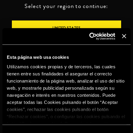
Select your region to continue:
UNITED STATES
OTHER
Esta página web usa cookies
Utilizamos cookies propias y de terceros, las cuales
tienen entre sus finalidades el asegurar el correcto
funcionamiento de la página web, analizar el uso del sitio
BEBE CON MODERACIÓN
web, y mostrarle publicidad personalizada según su
navegación e interés en nuestros contenidos. Puede
Denuncias
Aviso legal
Política de
Política de
aceptar todas las Cookies pulsando el botón “Aceptar
privacidad
cookies
cookies”, rechazar las cookies pulsando el botón
©2026 Miguel Torres S.A. Todos los derechos reservados.
“Rechazar cookies”, o configurar las cookies pulsando el
botón “Configurar cookies”. Para más información
acceda a nuestra
Política de Cookies
.