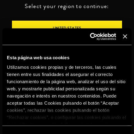
Select your region to continue:
UNITED STATES
OTHER
Esta página web usa cookies
Utilizamos cookies propias y de terceros, las cuales
tienen entre sus finalidades el asegurar el correcto
funcionamiento de la página web, analizar el uso del sitio
BEBE CON MODERACIÓN
web, y mostrarle publicidad personalizada según su
navegación e interés en nuestros contenidos. Puede
Denuncias
Aviso legal
Política de
Política de
aceptar todas las Cookies pulsando el botón “Aceptar
privacidad
cookies
cookies”, rechazar las cookies pulsando el botón
©2026 Miguel Torres S.A. Todos los derechos reservados.
“Rechazar cookies”, o configurar las cookies pulsando el
botón “Configurar cookies”. Para más información
acceda a nuestra
Política de Cookies
.