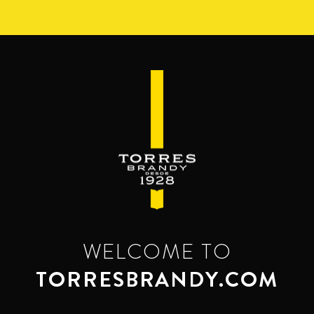
Pasar
al
contenido
principal
WELCOME TO
TORRESBRANDY.COM