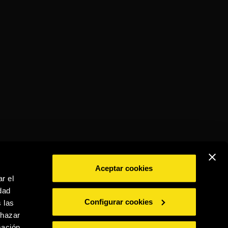
Aceptar cookies
r el
dad
BEBE CON MODERACIÓN
Configurar cookies
 las
chazar
mación