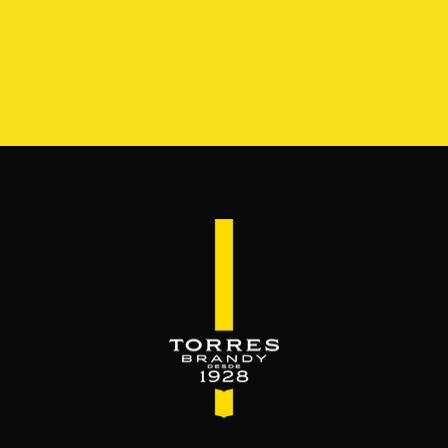
S
GAMA
RESERVA DEL MAMUT
BEYOND THE M
SERVES & MIXES
é se mezcla el brandy. Servido como bebida c
Disfrútalo, luego ámalo.