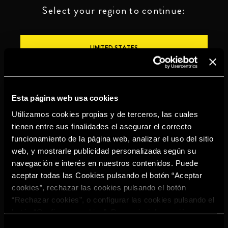
Select your region to continue:
UNITED STATES
OTHER
Esta página web usa cookies
Utilizamos cookies propias y de terceros, las cuales
tienen entre sus finalidades el asegurar el correcto
funcionamiento de la página web, analizar el uso del sitio
BEBE CON MODERACIÓN
web, y mostrarle publicidad personalizada según su
navegación e interés en nuestros contenidos. Puede
Denuncias
Aviso legal
Política de
Política de
aceptar todas las Cookies pulsando el botón “Aceptar
privacidad
cookies
cookies”, rechazar las cookies pulsando el botón
©2026 Miguel Torres S.A. Todos los derechos reservados.
“Rechazar cookies”, o configurar las cookies pulsando el
botón “Configurar cookies”. Para más información
acceda a nuestra
Política de Cookies
.