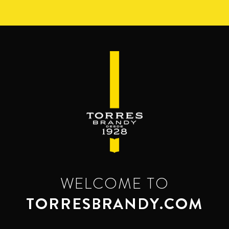
Pasar
al
contenido
principal
WELCOME TO
TORRESBRANDY.COM