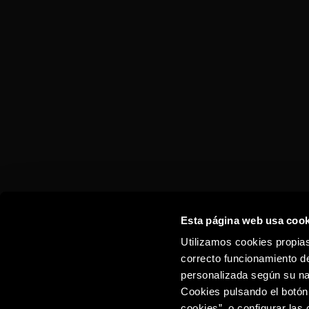
TORRES 15
OLD FASHIONED
Esta página web usa cook
Utilizamos cookies propias
correcto funcionamiento de
personalizada según su na
Cookies pulsando el botón
cookies”, o configurar las