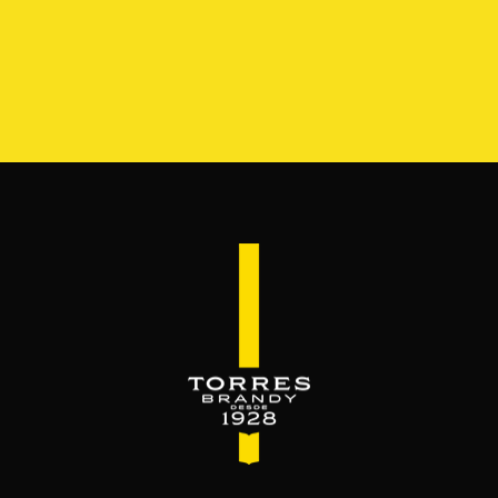
S
GAMA
RESERVA DEL MAMUT
BEYOND THE M
SERVES & MIXES
é se mezcla el brandy. Servido como bebida c
Disfrútalo, luego ámalo.