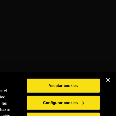
Aceptar cookies
r el
dad
BEBE CON MODERACIÓN
Configurar cookies
 las
chazar
mación