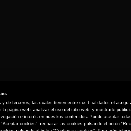
JAIME I
NEAT
ies
 y de terceros, las cuales tienen entre sus finalidades el asegura
 la página web, analizar el uso del sitio web, y mostrarle publici
vegación e interés en nuestros contenidos. Puede aceptar todas
 “Aceptar cookies”, rechazar las cookies pulsando el botón “Re
 cookies pulsando el botón “Configurar cookies”. Para más infor