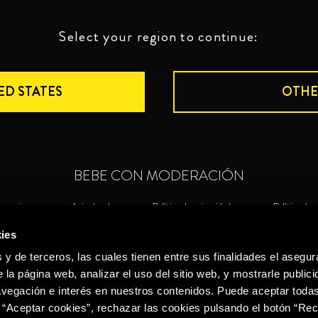
Select your region to continue:
ED STATES
OTHE
BEBE CON MODERACIÓN
nuncias
Aviso legal
Política de privacidad
Política de 
ies
©2026 Miguel Torres S.A. Todos los derechos reservados.
Política de
 y de terceros, las cuales tienen entre sus finalidades el asegura
 la página web, analizar el uso del sitio web, y mostrarle publici
vegación e interés en nuestros contenidos. Puede aceptar todas
 “Aceptar cookies”, rechazar las cookies pulsando el botón “Re