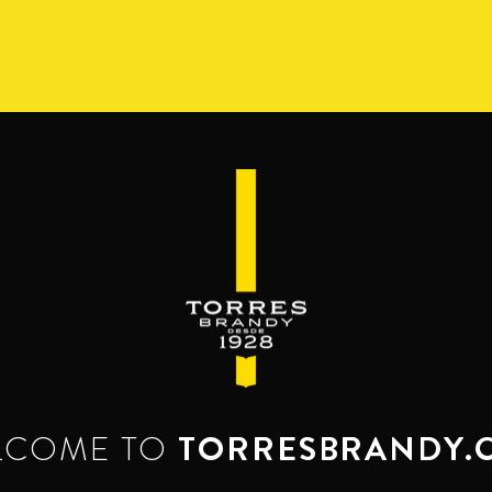
S
GAMA
RESERVA DEL MAMUT
BEYOND THE M
SERVES & MIXES
é se mezcla el brandy. Servido como bebida c
Disfrútalo, luego ámalo.
LCOME TO
TORRESBRANDY.