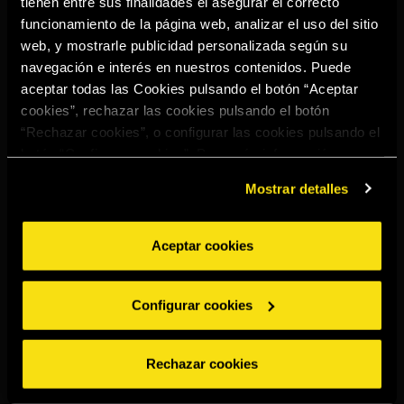
tienen entre sus finalidades el asegurar el correcto
Select your region to continue:
funcionamiento de la página web, analizar el uso del sitio
web, y mostrarle publicidad personalizada según su
navegación e interés en nuestros contenidos. Puede
UNITED STATES
aceptar todas las Cookies pulsando el botón “Aceptar
cookies”, rechazar las cookies pulsando el botón
“Rechazar cookies”, o configurar las cookies pulsando el
OTHER
botón “Configurar cookies”. Para más información
acceda a nuestra
Política de Cookies
.
Mostrar detalles
Aceptar cookies
BEBE CON MODERACIÓN
Denuncias
Aviso legal
Política de
Política de
Configurar cookies
privacidad
cookies
©2026 Miguel Torres S.A. Todos los derechos reservados.
Rechazar cookies