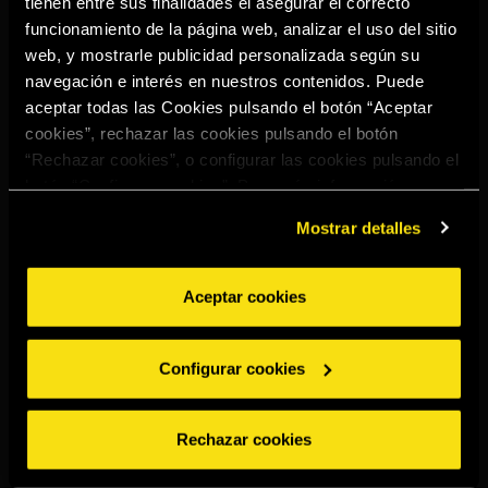
tienen entre sus finalidades el asegurar el correcto
Select your region to continue:
funcionamiento de la página web, analizar el uso del sitio
web, y mostrarle publicidad personalizada según su
navegación e interés en nuestros contenidos. Puede
UNITED STATES
aceptar todas las Cookies pulsando el botón “Aceptar
cookies”, rechazar las cookies pulsando el botón
“Rechazar cookies”, o configurar las cookies pulsando el
OTHER
botón “Configurar cookies”. Para más información
acceda a nuestra
Política de Cookies
.
Mostrar detalles
Aceptar cookies
BEBE CON MODERACIÓN
Denuncias
Aviso legal
Política de
Política de
Configurar cookies
privacidad
cookies
©2026 Miguel Torres S.A. Todos los derechos reservados.
Rechazar cookies